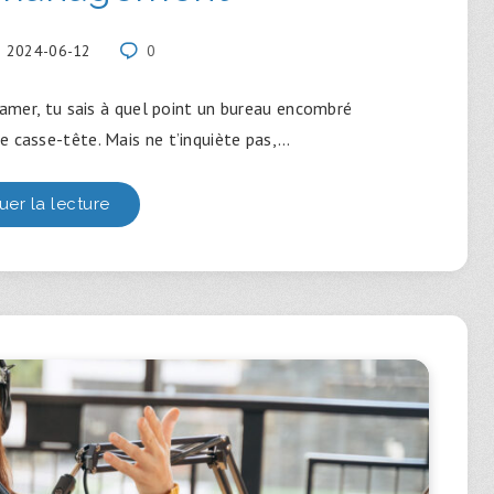
2024-06-12
0
 gamer, tu sais à quel point un bureau encombré
e casse-tête. Mais ne t’inquiète pas,…
uer la lecture