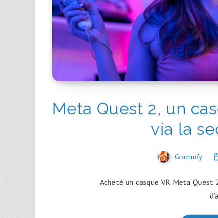
Meta Quest 2, un cas
via la s
Grummfy
Acheté un casque VR Meta Quest 2 
d’