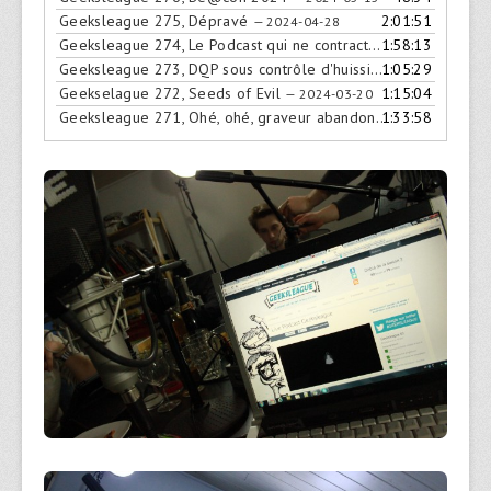
Geeksleague 275, Dépravé
2:01:51
— 2024-04-28
Geeksleague 274, Le Podcast qui ne contracte pas
1:58:13
— 2024-04-1
Geeksleague 273, DQP sous contrôle d'huissier
1:05:29
— 2024-04-01
Geekselague 272, Seeds of Evil
1:15:04
— 2024-03-20
Geeksleague 271, Ohé, ohé, graveur abandonné
1:33:58
— 2024-02-28