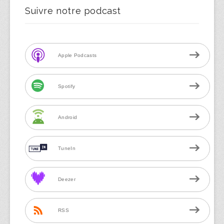
Suivre notre podcast
Apple Podcasts
Spotify
Android
TuneIn
Deezer
RSS