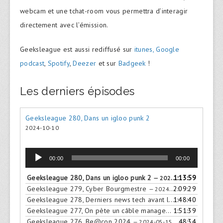
webcam et une tchat-room vous permettra d’interagir
directement avec l’émission.
Geeksleague est aussi rediffusé sur
itunes,
Google
podcast
,
Spotify
,
Deezer
et sur
Badgeek
!
Les derniers épisodes
Geeksleague 280, Dans un igloo punk 2
2024-10-10
Lecteur
00:00
00:00
audio
Geeksleague 280, Dans un igloo punk 2
1:13:59
— 2024-10-10
Geeksleague 279, Cyber Bourgmestre
2:09:29
— 2024-09-24
Geeksleague 278, Derniers news tech avant la plage
1:48:40
— 2024-0
Geeksleague 277, On pète un câble management
1:51:39
— 2024-06-1
Geeksleague 276, Be@con 2024
48:34
— 2024-05-15