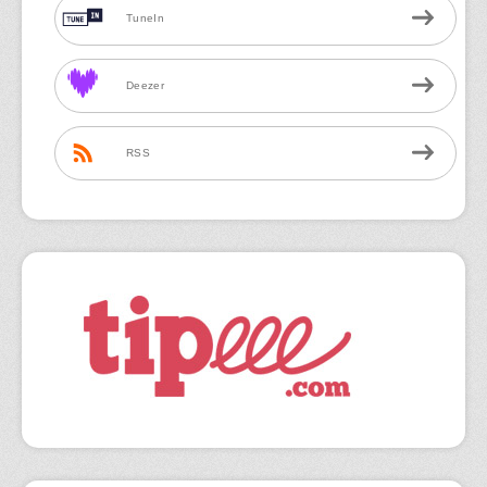
TuneIn
Deezer
RSS