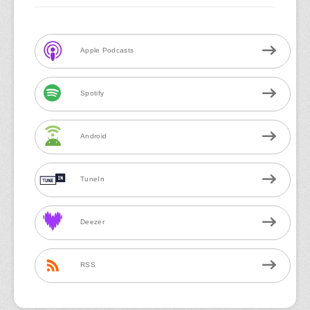
Apple Podcasts
Spotify
Android
TuneIn
Deezer
RSS