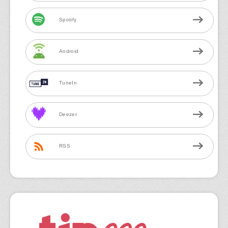
Spotify
Android
TuneIn
Deezer
RSS