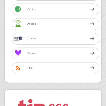
Spotify
Android
TuneIn
Deezer
RSS