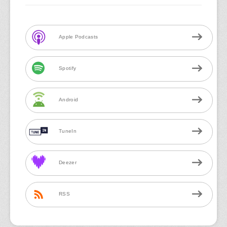
Apple Podcasts
Spotify
Android
TuneIn
Deezer
RSS