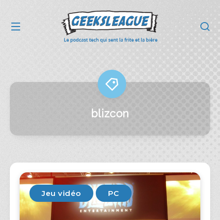
blizcon
Jeu vidéo
PC