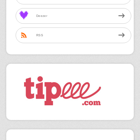
Deezer
RSS