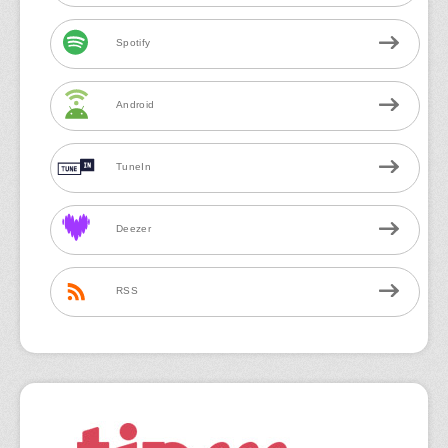
Spotify
Android
TuneIn
Deezer
RSS