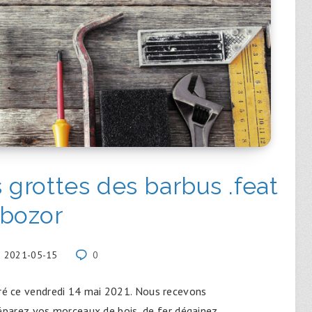
grottes des barbus .feat
bozor
2021-05-15
0
ré ce vendredi 14 mai 2021. Nous recevons
éparez vos morceaux de bois, de fer dégainez