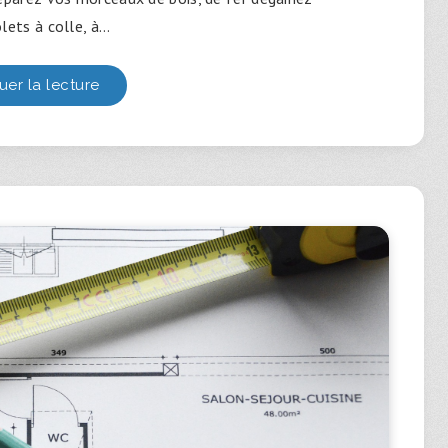
lets à colle, à…
uer la lecture