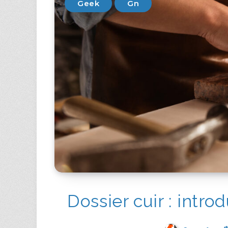
Geek
Gn
Dossier cuir : intro