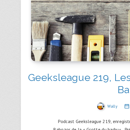
Geeksleague 219, Les 
Ba
Wally
Podcast Geeksleague 219, enregist
Babozor de la « Grotte du barbu« . Pr