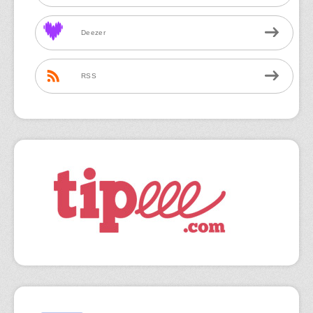
Deezer
RSS