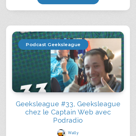
Podcast Geeksleague
Geeksleague #33, Geeksleague
chez le Captain Web avec
Podradio
Wally