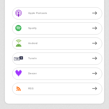
Apple Podcasts
Spotify
Android
TuneIn
Deezer
RSS