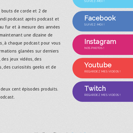
SUIVEZ-MOI !
 bouts de corde et 2 de
Facebook
randi podcast après podcast et
SUIVEZ-MOI !
 au fur et à mesure des années
maintenant une dizaine de
Instagram
s, à chaque podcast pour vous
NOS PHOTOS !
ormations glanées sur derniers
 des jeux vidéos, des
Youtube
, des curiosités geeks et de
REGARDEZ MES VIDÉOS !
Twitch
 deux cent épisodes produits.
REGARDEZ MES VIDÉOS !
podcast.