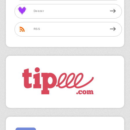
Deezer
RSS