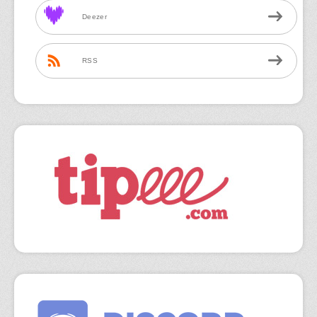
Deezer
RSS