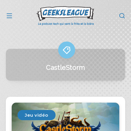
CastleStorm
Jeu vidéo