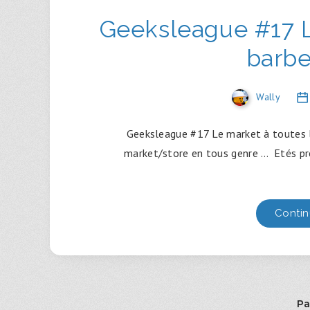
Geeksleague #17 L
barbe
Wally
Geeksleague #17 Le market à toutes 
market/store en tous genre … Etés pré
Contin
Pa