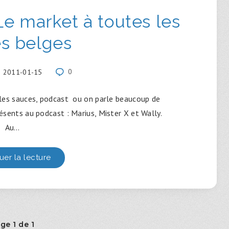
e market à toutes les
s belges
2011-01-15
0
les sauces, podcast ou on parle beaucoup de
sents au podcast : Marius, Mister X et Wally.
Au…
uer la lecture
ge 1 de 1