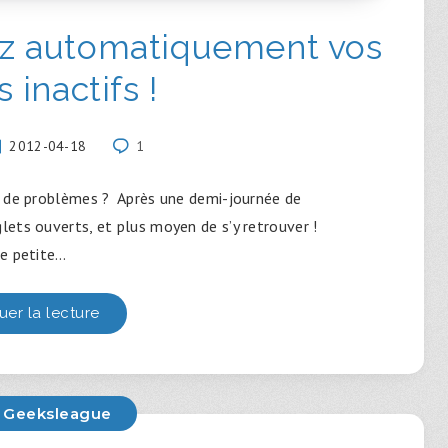
ez automatiquement vos
 inactifs !
2012-04-18
1
e de problèmes ? Après une demi-journée de
ets ouverts, et plus moyen de s’y retrouver !
e petite…
uer la lecture
 Geeksleague