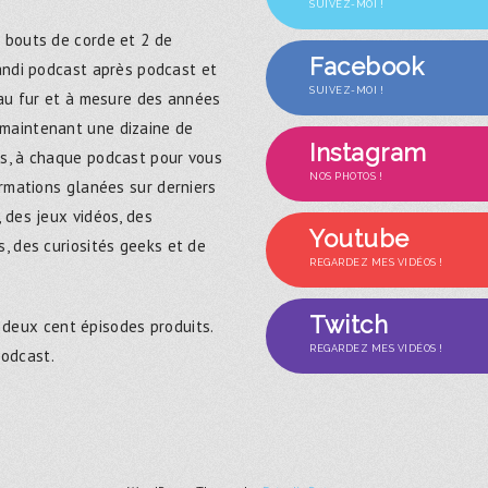
SUIVEZ-MOI !
 bouts de corde et 2 de
Facebook
randi podcast après podcast et
SUIVEZ-MOI !
 au fur et à mesure des années
maintenant une dizaine de
Instagram
s, à chaque podcast pour vous
NOS PHOTOS !
ormations glanées sur derniers
 des jeux vidéos, des
Youtube
, des curiosités geeks et de
REGARDEZ MES VIDÉOS !
Twitch
 deux cent épisodes produits.
REGARDEZ MES VIDÉOS !
podcast.