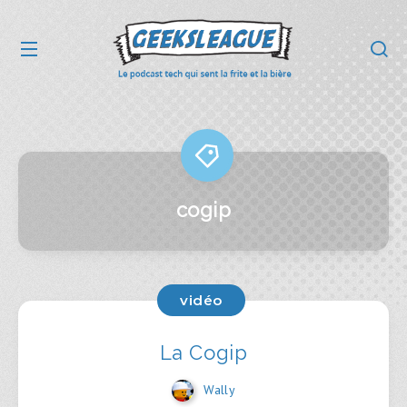
cogip
vidéo
La Cogip
Wally