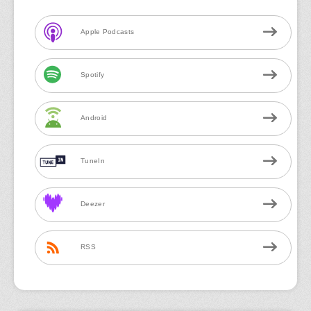
Apple Podcasts
Spotify
Android
TuneIn
Deezer
RSS