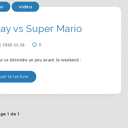
éo
vidéo
lay vs Super Mario
2010-11-26
0
our se détendre un peu avant le weekend :
uer la lecture
ge 1 de 1