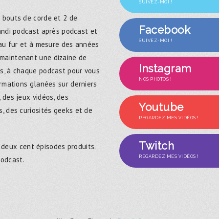
SUIVEZ-MOI !
 bouts de corde et 2 de
Facebook
randi podcast après podcast et
SUIVEZ-MOI !
 au fur et à mesure des années
maintenant une dizaine de
Instagram
s, à chaque podcast pour vous
NOS PHOTOS !
ormations glanées sur derniers
 des jeux vidéos, des
Youtube
, des curiosités geeks et de
REGARDEZ MES VIDÉOS !
Twitch
 deux cent épisodes produits.
REGARDEZ MES VIDÉOS !
podcast.