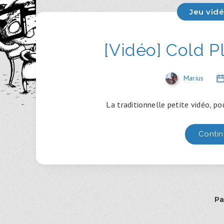
Jeu vid
[Vidéo] Cold P
Marius
La traditionnelle petite vidéo, p
Contin
Pa