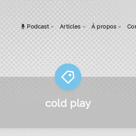
Podcast
Articles
À propos
Co
cold play