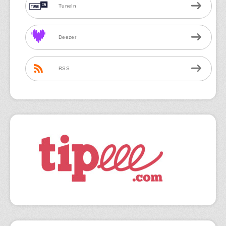
TuneIn
Deezer
RSS