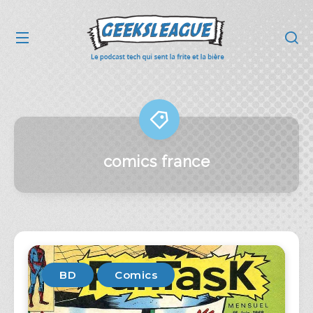
comics france
BD
Comics