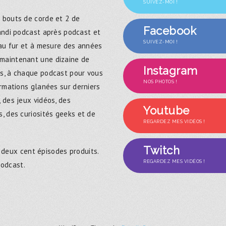
SUIVEZ-MOI !
 bouts de corde et 2 de
Facebook
randi podcast après podcast et
SUIVEZ-MOI !
 au fur et à mesure des années
maintenant une dizaine de
Instagram
s, à chaque podcast pour vous
NOS PHOTOS !
ormations glanées sur derniers
 des jeux vidéos, des
Youtube
, des curiosités geeks et de
REGARDEZ MES VIDÉOS !
Twitch
 deux cent épisodes produits.
REGARDEZ MES VIDÉOS !
podcast.