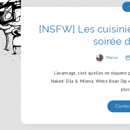
[NSFW] Les cuisiniè
soirée 
Marius
L’avantage, c’est qu’elles ne risquent
Naked: Eila & Milena: White Bean Dip 
plus
Contin