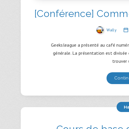
[Conférence] Comme
Wally
Geeksleague a présenté au café numéri
générale. La présentation est divisée
trouver
Contin
H
Cours de base g