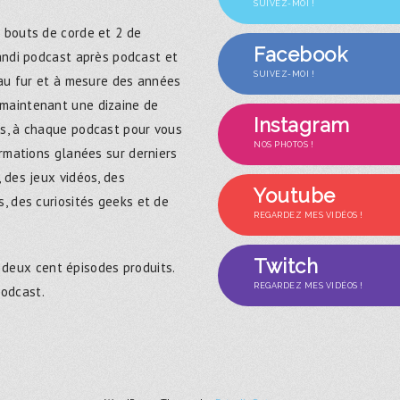
SUIVEZ-MOI !
 bouts de corde et 2 de
Facebook
randi podcast après podcast et
SUIVEZ-MOI !
 au fur et à mesure des années
maintenant une dizaine de
Instagram
s, à chaque podcast pour vous
NOS PHOTOS !
ormations glanées sur derniers
 des jeux vidéos, des
Youtube
, des curiosités geeks et de
REGARDEZ MES VIDÉOS !
Twitch
 deux cent épisodes produits.
REGARDEZ MES VIDÉOS !
podcast.