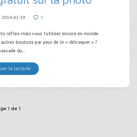
2014-02-19
1
to reflex mais vous l’utiliser encore en monde
autres boutons par peur de le « détraquer » ?
bassade du…
uer la lecture
ge 1 de 1