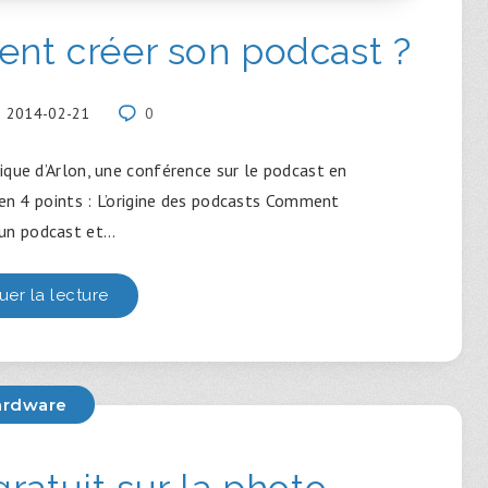
nt créer son podcast ?
2014-02-21
0
que d’Arlon, une conférence sur le podcast en
 en 4 points : L’origine des podcasts Comment
 un podcast et…
uer la lecture
ardware
ratuit sur la photo