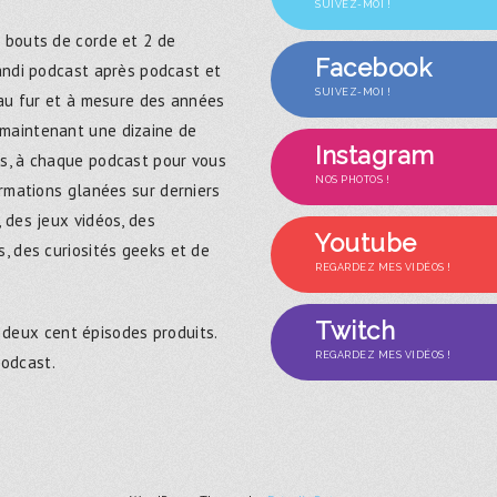
SUIVEZ-MOI !
 bouts de corde et 2 de
Facebook
randi podcast après podcast et
SUIVEZ-MOI !
 au fur et à mesure des années
maintenant une dizaine de
Instagram
s, à chaque podcast pour vous
NOS PHOTOS !
ormations glanées sur derniers
 des jeux vidéos, des
Youtube
, des curiosités geeks et de
REGARDEZ MES VIDÉOS !
Twitch
 deux cent épisodes produits.
REGARDEZ MES VIDÉOS !
podcast.