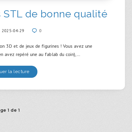
s STL de bonne qualité
2025-04-29
0
on 3D et de jeux de figurines ! Vous avez une
n avez repéré une au fablab du coin),…
uer la lecture
ge 1 de 1