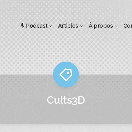
Podcast
Articles
À propos
Co
Cults3D