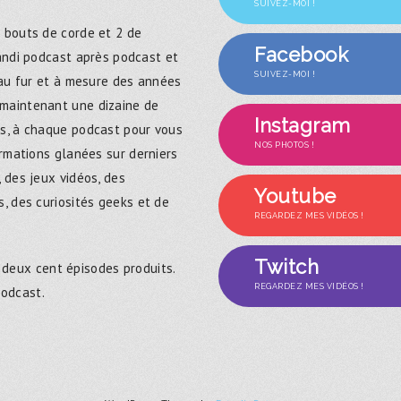
SUIVEZ-MOI !
 bouts de corde et 2 de
Facebook
randi podcast après podcast et
SUIVEZ-MOI !
 au fur et à mesure des années
maintenant une dizaine de
Instagram
s, à chaque podcast pour vous
NOS PHOTOS !
ormations glanées sur derniers
 des jeux vidéos, des
Youtube
, des curiosités geeks et de
REGARDEZ MES VIDÉOS !
Twitch
 deux cent épisodes produits.
REGARDEZ MES VIDÉOS !
podcast.