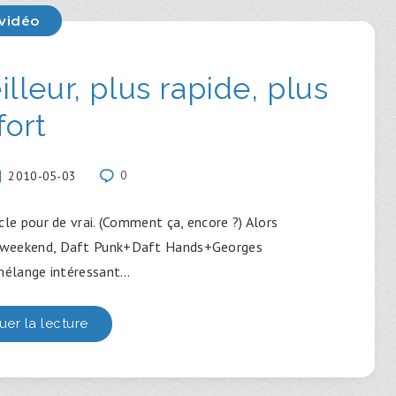
vidéo
illeur, plus rapide, plus
fort
2010-05-03
0
icle pour de vrai. (Comment ça, encore ?) Alors
ce weekend, Daft Punk+Daft Hands+Georges
mélange intéressant…
uer la lecture