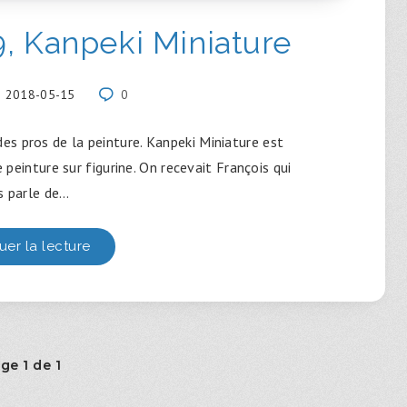
, Kanpeki Miniature
2018-05-15
0
s pros de la peinture. Kanpeki Miniature est
 peinture sur figurine. On recevait François qui
s parle de…
uer la lecture
ge 1 de 1