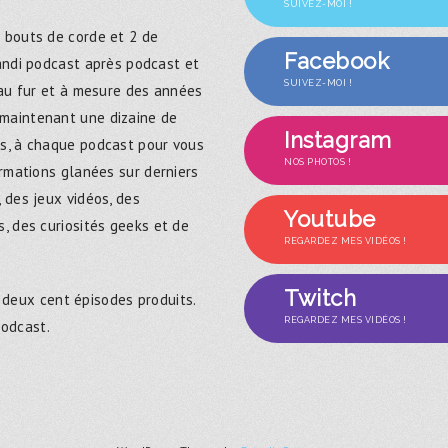
SUIVEZ-MOI !
 bouts de corde et 2 de
Facebook
randi podcast après podcast et
SUIVEZ-MOI !
 au fur et à mesure des années
maintenant une dizaine de
Instagram
s, à chaque podcast pour vous
NOS PHOTOS !
ormations glanées sur derniers
 des jeux vidéos, des
Youtube
, des curiosités geeks et de
REGARDEZ MES VIDÉOS !
Twitch
 deux cent épisodes produits.
REGARDEZ MES VIDÉOS !
podcast.