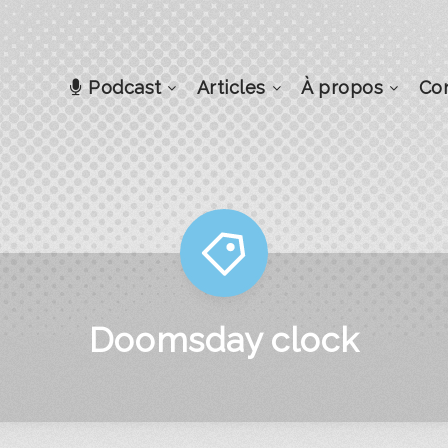
Podcast
Articles
À propos
Co
Doomsday clock