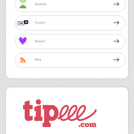
Android
TuneIn
Deezer
RSS