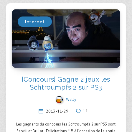
Internet
[Concours] Gagne 2 jeux les
Schtroumpfs 2 sur PS3
Wally
2013-11-29
11
Les gagnants du concours les Schtroumpfs 2 sur PS3 sont
Saoriii et Brulat , Félicitations !!!! A l’occasion de la sortie