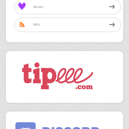
Deezer
RSS