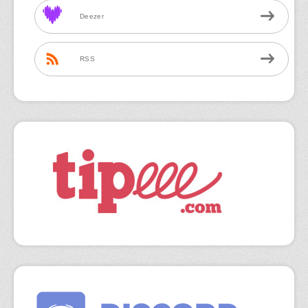
Deezer
RSS