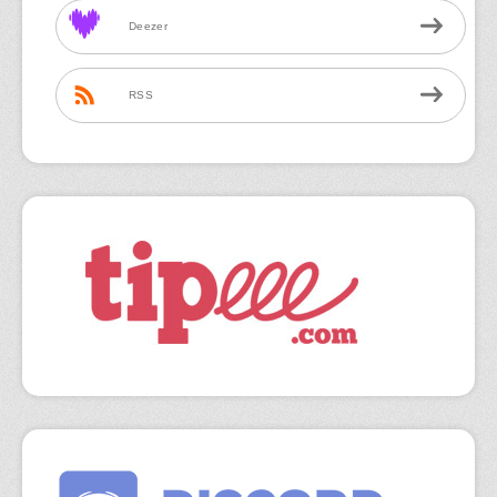
Deezer
RSS