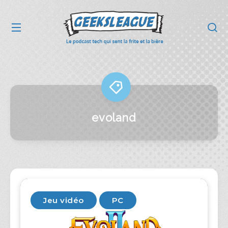
evoland
Jeu vidéo
PC