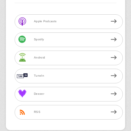
Apple Podcasts
Spotify
Android
TuneIn
Deezer
RSS