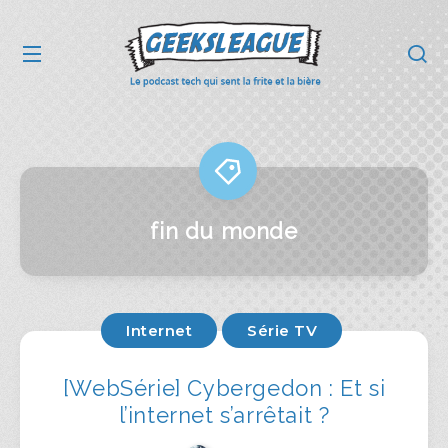
fin du monde
Internet
Série TV
[WebSérie] Cybergedon : Et si
l’internet s’arrêtait ?