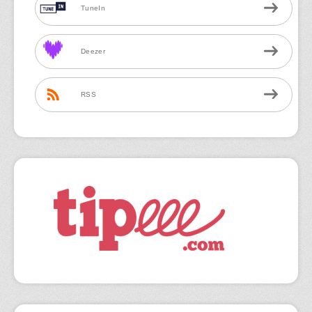
TuneIn
Deezer
RSS