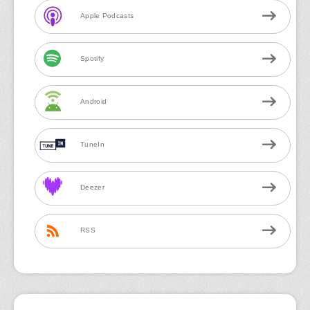
Apple Podcasts
Spotify
Android
TuneIn
Deezer
RSS