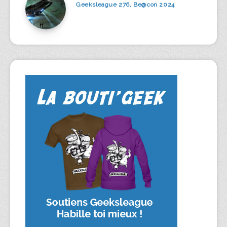
Geeksleague 276, Be@con 2024