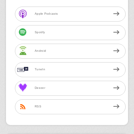
Apple Podcasts
Spotify
Android
TuneIn
Deezer
RSS