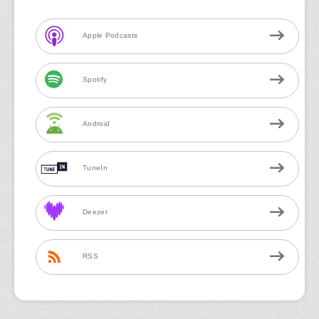
Apple Podcasts
Spotify
Android
TuneIn
Deezer
RSS