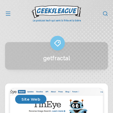
getfractal
Site Web