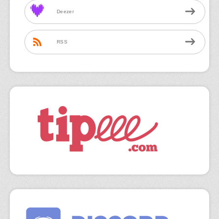
Deezer
RSS