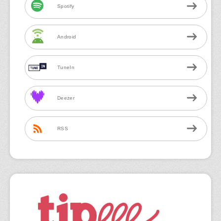
Spotify
Android
TuneIn
Deezer
RSS