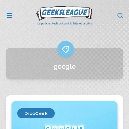
google
DicoGeek