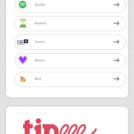
Spotify
Android
TuneIn
Deezer
RSS