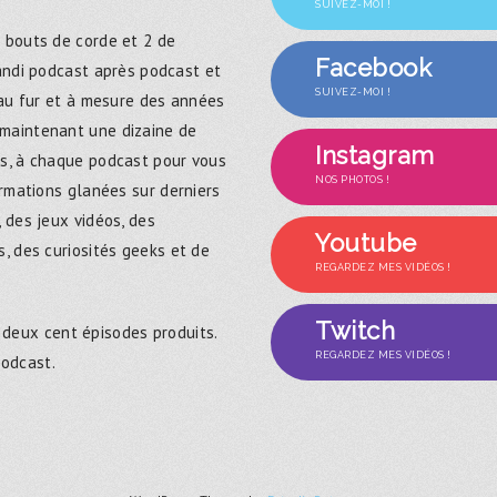
SUIVEZ-MOI !
 bouts de corde et 2 de
Facebook
randi podcast après podcast et
SUIVEZ-MOI !
 au fur et à mesure des années
maintenant une dizaine de
Instagram
s, à chaque podcast pour vous
NOS PHOTOS !
ormations glanées sur derniers
 des jeux vidéos, des
Youtube
, des curiosités geeks et de
REGARDEZ MES VIDÉOS !
Twitch
 deux cent épisodes produits.
REGARDEZ MES VIDÉOS !
podcast.