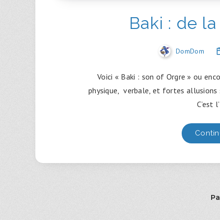
Baki : de l
DomDom
Voici « Baki : son of Orgre » ou enc
physique, verbale, et fortes allusions
C’est l
Contin
Pa