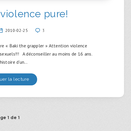
a violence pure!
2010-02-25
3
ore « Baki the grappler » Attention violence
 sexuels!!! A déconseiller au moins de 16 ans.
’histoire d’un…
uer la lecture
ge 1 de 1