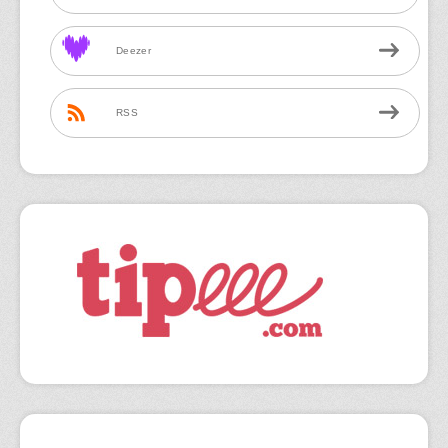
Deezer
RSS