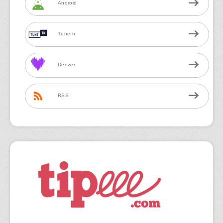
Android
TuneIn
Deezer
RSS