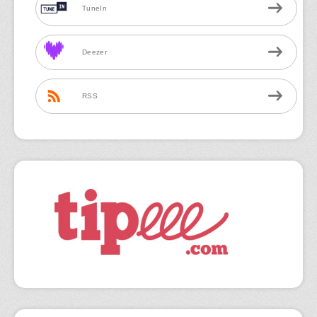
TuneIn
Deezer
RSS