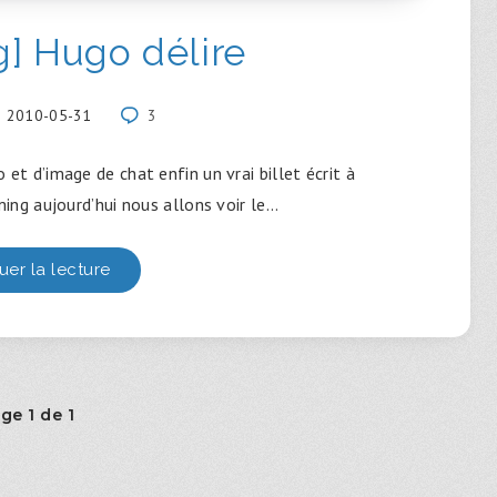
] Hugo délire
2010-05-31
3
et d’image de chat enfin un vrai billet écrit à
ming aujourd’hui nous allons voir le…
uer la lecture
ge 1 de 1