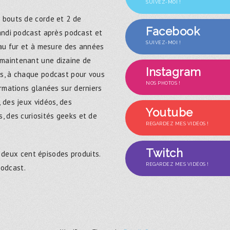
SUIVEZ-MOI !
 bouts de corde et 2 de
Facebook
randi podcast après podcast et
SUIVEZ-MOI !
 au fur et à mesure des années
maintenant une dizaine de
Instagram
s, à chaque podcast pour vous
NOS PHOTOS !
ormations glanées sur derniers
 des jeux vidéos, des
Youtube
, des curiosités geeks et de
REGARDEZ MES VIDÉOS !
Twitch
 deux cent épisodes produits.
REGARDEZ MES VIDÉOS !
podcast.