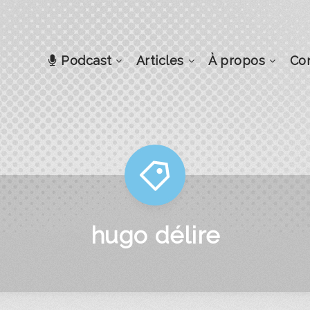
Podcast
Articles
À propos
Co
hugo délire