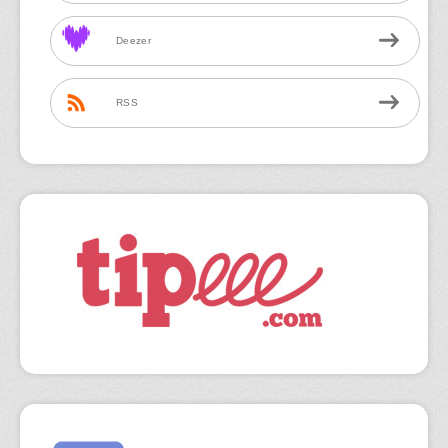
Deezer
RSS