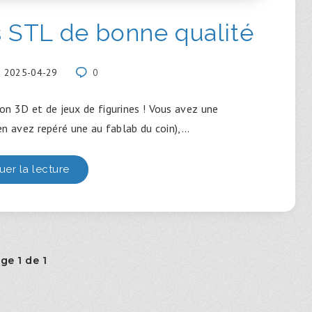
s STL de bonne qualité
2025-04-29
0
on 3D et de jeux de figurines ! Vous avez une
n avez repéré une au fablab du coin),…
uer la lecture
ge 1 de 1