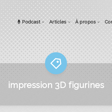
Podcast
Articles
À propos
Co
impression 3D figurines