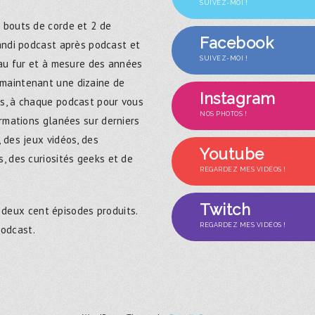
SUIVEZ-MOI !
 bouts de corde et 2 de
Facebook
randi podcast après podcast et
SUIVEZ-MOI !
 au fur et à mesure des années
maintenant une dizaine de
Instagram
s, à chaque podcast pour vous
NOS PHOTOS !
ormations glanées sur derniers
 des jeux vidéos, des
Youtube
, des curiosités geeks et de
REGARDEZ MES VIDÉOS !
Twitch
 deux cent épisodes produits.
REGARDEZ MES VIDÉOS !
podcast.