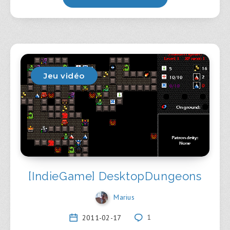
Jeu vidéo
[IndieGame] DesktopDungeons
Marius
2011-02-17
1