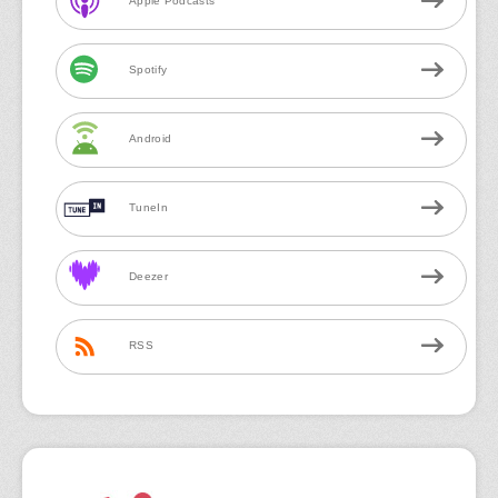
Apple Podcasts
Spotify
Android
TuneIn
Deezer
RSS