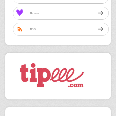
Deezer
RSS