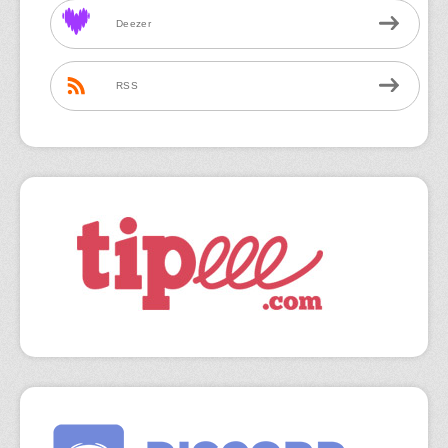
Deezer
RSS