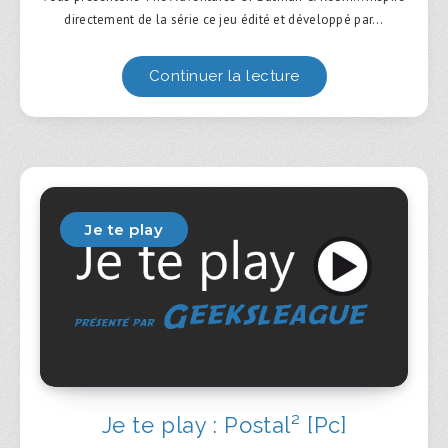
directement de la série ce jeu édité et développé par…
Continuer la lecture
Je te play
Je te play : Postal² [Pc]