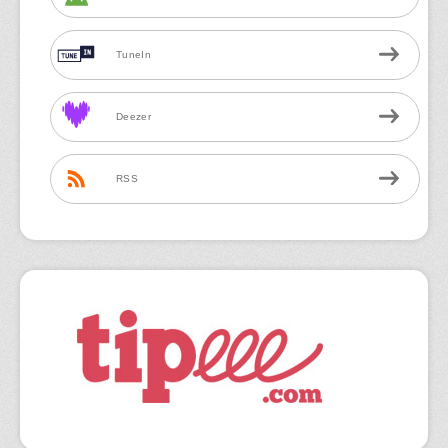
TuneIn
Deezer
RSS