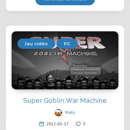
Jeu vidéo
PC
Super Goblin War Machine
Wally
2012-05-17
0