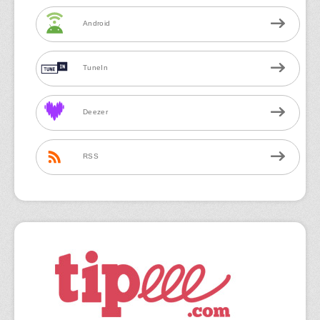
Android
TuneIn
Deezer
RSS