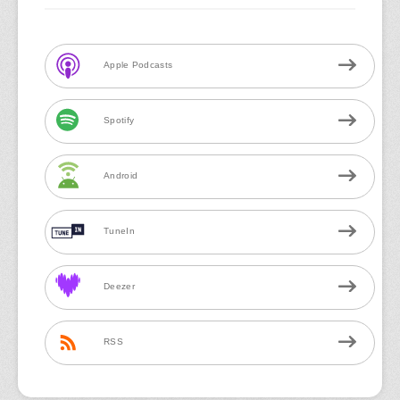
Apple Podcasts
Spotify
Android
TuneIn
Deezer
RSS